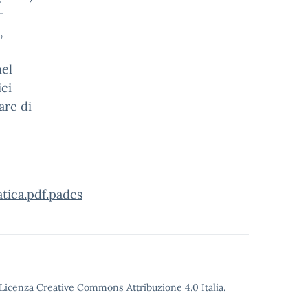
–
,
nel
ici
are di
tica.pdf.pades
o Licenza Creative Commons Attribuzione 4.0 Italia.