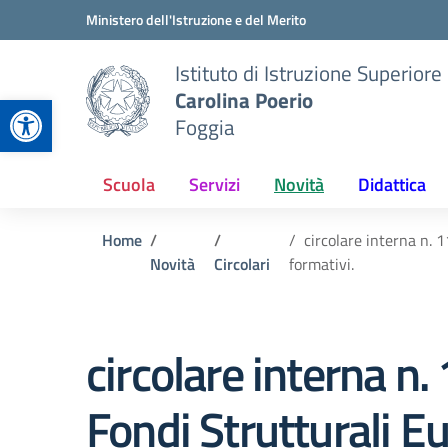
Vai ai contenuti
Vai al menu di navigazione
Vai al footer
Ministero dell'Istruzione e del Merito
Istituto di Istruzione Superiore
Carolina Poerio
Apri la barra degli strumenti
Foggia
Scuola
Servizi
Novità
Didattica
Home
circolare interna n.
Novità
Circolari
formativi.
circolare interna n.
Fondi Strutturali E