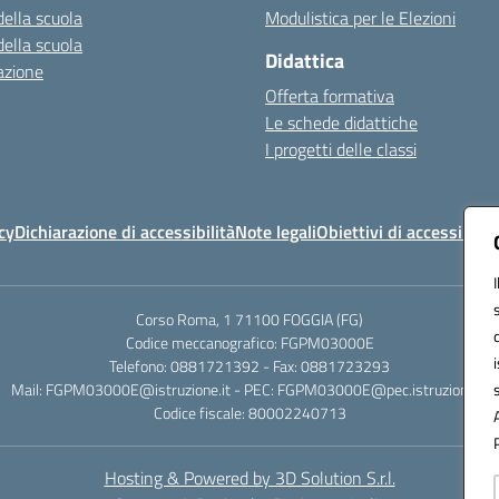
della scuola
Modulistica per le Elezioni
della scuola
Didattica
azione
Offerta formativa
Le schede didattiche
I progetti delle classi
cy
Dichiarazione di accessibilità
Note legali
Obiettivi di accessibilit
Corso Roma, 1 71100 FOGGIA (FG)
Codice meccanografico: FGPM03000E
Telefono: 0881721392 - Fax: 0881723293
Mail: FGPM03000E@istruzione.it - PEC: FGPM03000E@pec.istruzione.it
Codice fiscale: 80002240713
Hosting & Powered by 3D Solution S.r.l.