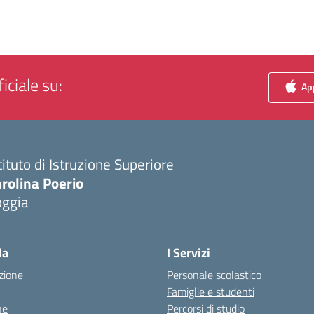
iciale su:
App
tituto di Istruzione Superiore
rolina Poerio
oggia
Visita la pagina iniziale della scuola
la
I Servizi
zione
Personale scolastico
Famiglie e studenti
ne
Percorsi di studio