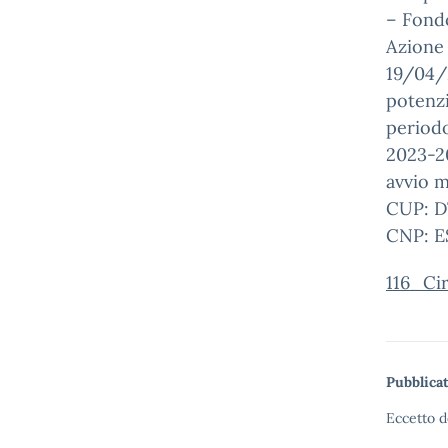
– Fondo
Azione 
19/04/2
potenzi
periodo
2023-20
avvio m
CUP: D
CNP: E
116_Ci
Pubblicat
Eccetto d