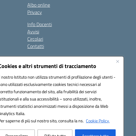
Albo online
Privacy
Info Docenti
Avvisi
Circolari
Contatti
à
Cookies e altri strumenti di tracciamento
Seguici su:
Il nostro Istituto non utilizza strumenti di profilazione degli utenti -
sono utilizzati esclusivamente cookies tecnici necessari al
corretto funzionamento del sito, alla fruibilità dei servizi
istituzionali e alla sua accessibilità – sono utilizzati, inoltre,
strumenti statistici anonimizzati messi a disposizione da Web
Analytics Italia.
Per saperne di più sul nostro sito, consulta la ns.
Cookie Policy.
Personalizza
Rifiuta tutto
Accettare tutto