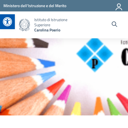
Vai ai contenuti
Vai al menu di navigazione
Vai al footer
Ministero dell'Istruzione e del Merito
Apri la barra degli strumenti
Istituto di Istruzione
Superiore
Carolina Poerio