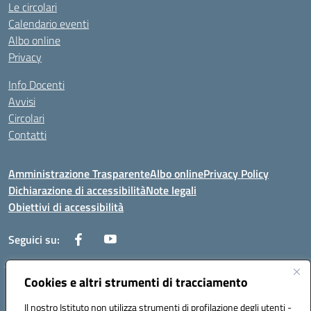
Le circolari
Calendario eventi
Albo online
Privacy
Info Docenti
Avvisi
Circolari
Contatti
Amministrazione Trasparente
Albo online
Privacy Policy
Dichiarazione di accessibilità
Note legali
Obiettivi di accessibilità
Seguici su:
Cookies e altri strumenti di tracciamento
Corso Roma, 1 71100 FOGGIA (FG)
Codice meccanografico: FGPM03000E
Il nostro Istituto non utilizza strumenti di profilazione degli utenti -