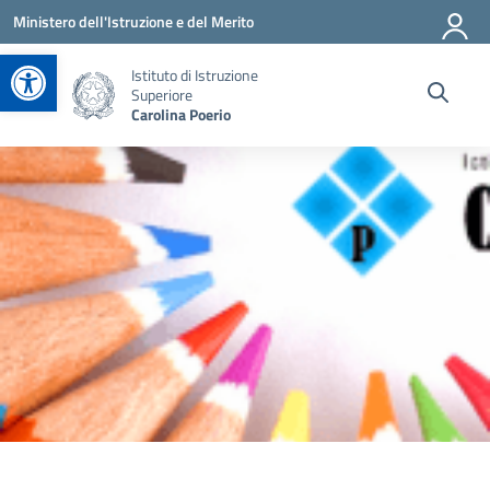
Vai ai contenuti
Vai al menu di navigazione
Vai al footer
Ministero dell'Istruzione e del Merito
Apri la barra degli strumenti
Istituto di Istruzione
Superiore
Carolina Poerio