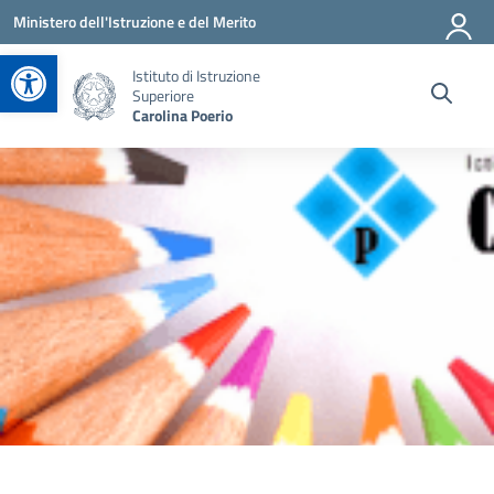
Vai ai contenuti
Vai al menu di navigazione
Vai al footer
Ministero dell'Istruzione e del Merito
Apri la barra degli strumenti
Istituto di Istruzione
Superiore
Carolina Poerio