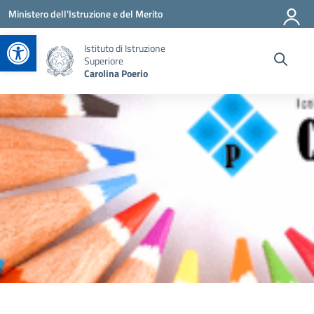
Vai ai contenuti
Vai al menu di navigazione
Vai al footer
Ministero dell'Istruzione e del Merito
Apri la barra degli strumenti
Istituto di Istruzione
Superiore
Carolina Poerio