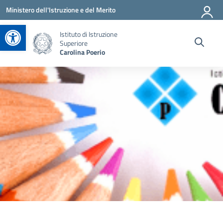
Vai ai contenuti
Vai al menu di navigazione
Vai al footer
Ministero dell'Istruzione e del Merito
Apri la barra degli strumenti
Istituto di Istruzione
Superiore
Carolina Poerio