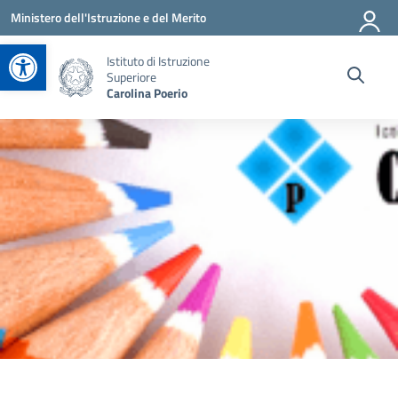
Vai ai contenuti
Vai al menu di navigazione
Vai al footer
Ministero dell'Istruzione e del Merito
Apri la barra degli strumenti
Istituto di Istruzione
Superiore
Carolina Poerio