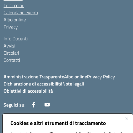
Le circolari
Calendario eventi
Albo online
Privacy
Info Docenti
Avvisi
Circolari
Contatti
Amministrazione Trasparente
Albo online
Privacy Policy
Dichiarazione di accessibilità
Note legali
Obiettivi di accessibilità
Seguici su:
Cookies e altri strumenti di tracciamento
Corso Roma, 1 71100 FOGGIA (FG)
Codice meccanografico: FGPM03000E