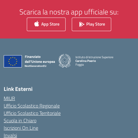
Scarica la nostra app ufficiale su:
App Store
Play Store
Istituto di Istruzione Superiore
Carolina Poerio
Foggia
— Visita la pagina iniziale della scuola
Link Esterni
MIUR
Ufficio Scolastico Regionale
Ufficio Scolastico Territoriale
Scuola in Chiaro
Iscrizioni On Line
Invalsi