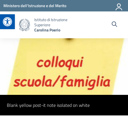
Vai ai contenuti
Vai al menu di navigazione
Vai al footer
Ministero dell'Istruzione e del Merito
Apri la barra degli strumenti
Istituto di Istruzione
Superiore
Carolina Poerio
Blank yellow post-it note isolated on white