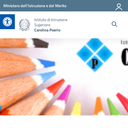
Vai ai contenuti
Vai al menu di navigazione
Vai al footer
Ministero dell'Istruzione e del Merito
Apri la barra degli strumenti
Istituto di Istruzione
Superiore
Carolina Poerio