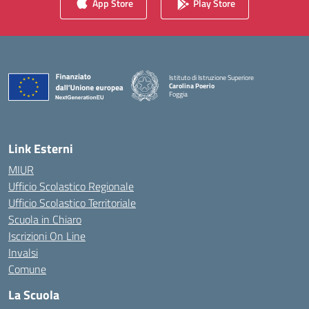
App Store
Play Store
Istituto di Istruzione Superiore
Carolina Poerio
Foggia
— Visita la pagina iniziale della scuola
Link Esterni
MIUR
Ufficio Scolastico Regionale
Ufficio Scolastico Territoriale
Scuola in Chiaro
Iscrizioni On Line
Invalsi
Comune
La Scuola