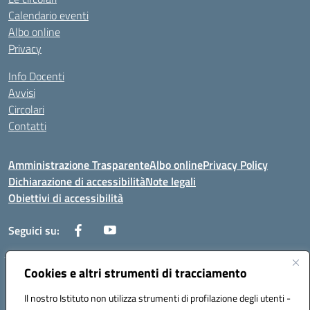
Calendario eventi
Albo online
Privacy
Info Docenti
Avvisi
Circolari
Contatti
Amministrazione Trasparente
Albo online
Privacy Policy
Dichiarazione di accessibilità
Note legali
Obiettivi di accessibilità
Seguici su:
Cookies e altri strumenti di tracciamento
Corso Roma, 1 71100 FOGGIA (FG)
Codice meccanografico: FGPM03000E
Il nostro Istituto non utilizza strumenti di profilazione degli utenti -
Telefono: 0881721392 - Fax: 0881723293