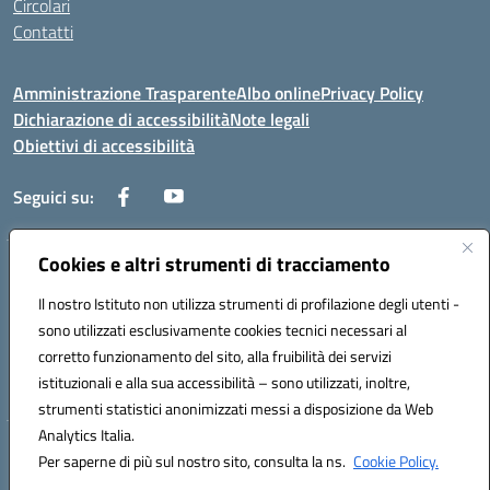
Circolari
Contatti
Amministrazione Trasparente
Albo online
Privacy Policy
Dichiarazione di accessibilità
Note legali
Obiettivi di accessibilità
Seguici su:
Cookies e altri strumenti di tracciamento
Corso Roma, 1 71100 FOGGIA (FG)
Codice meccanografico: FGPM03000E
Il nostro Istituto non utilizza strumenti di profilazione degli utenti -
Telefono: 0881721392 - Fax: 0881723293
sono utilizzati esclusivamente cookies tecnici necessari al
Mail: FGPM03000E@istruzione.it - PEC:
corretto funzionamento del sito, alla fruibilità dei servizi
FGPM03000E@pec.istruzione.it
istituzionali e alla sua accessibilità – sono utilizzati, inoltre,
Codice fiscale: 80002240713
strumenti statistici anonimizzati messi a disposizione da Web
Analytics Italia.
Hosting & Powered by 3D Solution S.r.l.
Per saperne di più sul nostro sito, consulta la ns.
Cookie Policy.
Concept & Design by Designers Italia