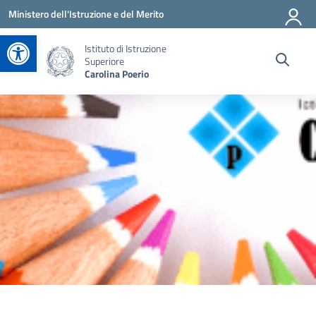
Vai ai contenuti
Vai al menu di navigazione
Vai al footer
Ministero dell'Istruzione e del Merito
Apri la barra degli strumenti
Istituto di Istruzione
Superiore
Carolina Poerio