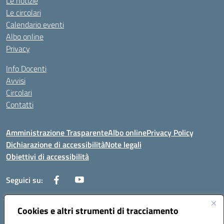
Le notizie
Le circolari
Calendario eventi
Albo online
Privacy
Info Docenti
Avvisi
Circolari
Contatti
Amministrazione Trasparente
Albo online
Privacy Policy
Dichiarazione di accessibilità
Note legali
Obiettivi di accessibilità
Seguici su:
Cookies e altri strumenti di tracciamento
Corso Roma, 1 71100 FOGGIA (FG)