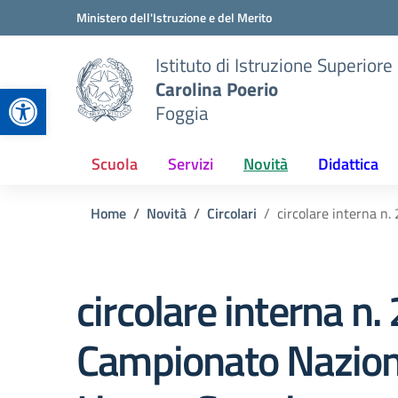
Vai ai contenuti
Vai al menu di navigazione
Vai al footer
Ministero dell'Istruzione e del Merito
Istituto di Istruzione Superiore
Carolina Poerio
Apri la barra degli strumenti
Foggia
Scuola
Servizi
Novità
Didattica
Home
Novità
Circolari
circolare interna n
circolare interna n.
Campionato Naziona