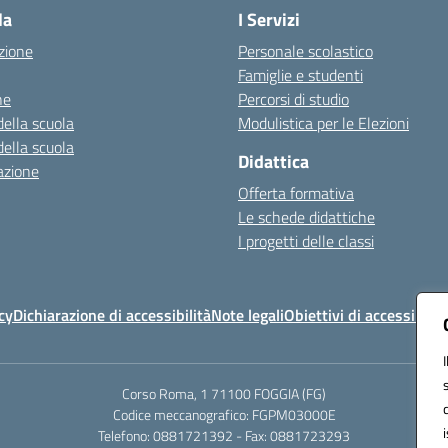
la
I Servizi
zione
Personale scolastico
Famiglie e studenti
ne
Percorsi di studio
della scuola
Modulistica per le Elezioni
della scuola
Didattica
azione
Offerta formativa
Le schede didattiche
I progetti delle classi
cy
Dichiarazione di accessibilità
Note legali
Obiettivi di accessibilit
Corso Roma, 1 71100 FOGGIA (FG)
Codice meccanografico: FGPM03000E
Telefono: 0881721392 - Fax: 0881723293