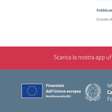
Pubblicat
Eccetto d
Scarica la nostra app uff
Is
Ca
F
— 