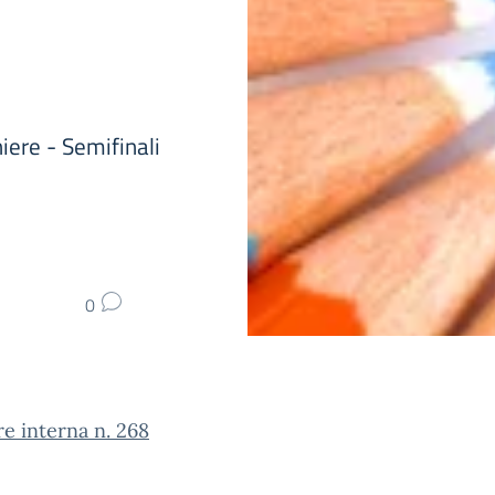
iere - Semifinali
0
re interna n. 268