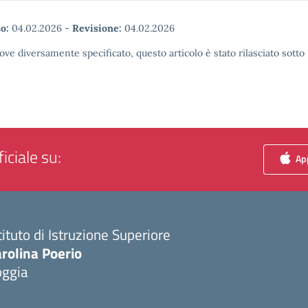
o:
04.02.2026
-
Revisione:
04.02.2026
ove diversamente specificato, questo articolo è stato rilasciato sott
iciale su:
App
tituto di Istruzione Superiore
rolina Poerio
oggia
Visita la pagina iniziale della scuola