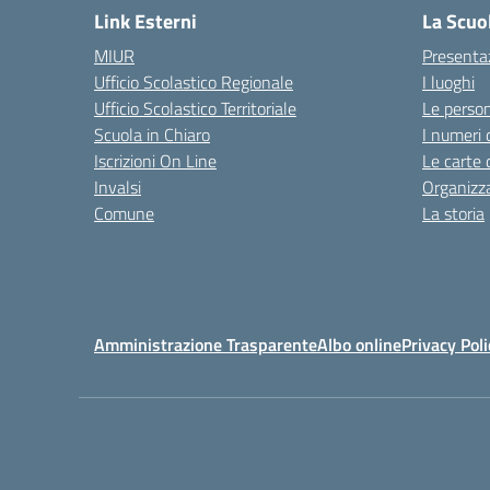
Link Esterni
La Scuo
MIUR
Presenta
Ufficio Scolastico Regionale
I luoghi
Ufficio Scolastico Territoriale
Le perso
Scuola in Chiaro
I numeri 
Iscrizioni On Line
Le carte 
Invalsi
Organizz
Comune
La storia
Amministrazione Trasparente
Albo online
Privacy Poli