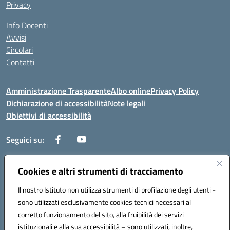
Privacy
Info Docenti
Avvisi
Circolari
Contatti
Amministrazione Trasparente
Albo online
Privacy Policy
Dichiarazione di accessibilità
Note legali
Obiettivi di accessibilità
Seguici su:
Cookies e altri strumenti di tracciamento
Corso Roma, 1 71100 FOGGIA (FG)
Codice meccanografico: FGPM03000E
Il nostro Istituto non utilizza strumenti di profilazione degli utenti -
Telefono: 0881721392 - Fax: 0881723293
sono utilizzati esclusivamente cookies tecnici necessari al
Mail: FGPM03000E@istruzione.it - PEC:
corretto funzionamento del sito, alla fruibilità dei servizi
FGPM03000E@pec.istruzione.it
istituzionali e alla sua accessibilità – sono utilizzati, inoltre,
Codice fiscale: 80002240713