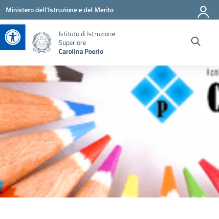
Vai ai contenuti
Vai al menu di navigazione
Vai al footer
Ministero dell'Istruzione e del Merito
Apri la barra degli strumenti
Istituto di Istruzione
Superiore
Carolina Poerio