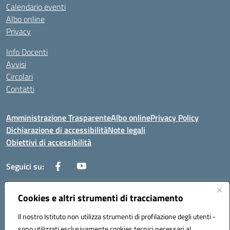
Calendario eventi
Albo online
Privacy
Info Docenti
Avvisi
Circolari
Contatti
Amministrazione Trasparente
Albo online
Privacy Policy
Dichiarazione di accessibilità
Note legali
Obiettivi di accessibilità
Seguici su:
Cookies e altri strumenti di tracciamento
Corso Roma, 1 71100 FOGGIA (FG)
Codice meccanografico: FGPM03000E
Il nostro Istituto non utilizza strumenti di profilazione degli utenti -
Telefono: 0881721392 - Fax: 0881723293
sono utilizzati esclusivamente cookies tecnici necessari al