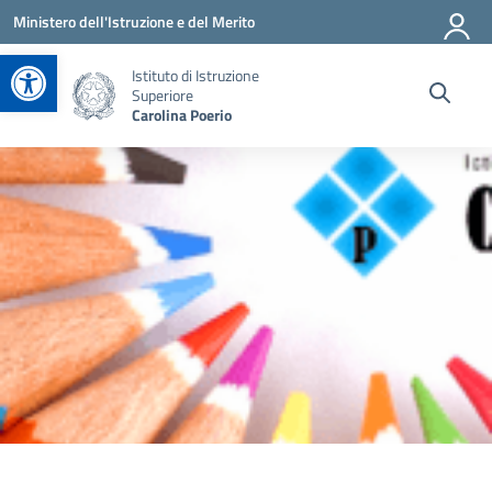
Vai ai contenuti
Vai al menu di navigazione
Vai al footer
Ministero dell'Istruzione e del Merito
Apri la barra degli strumenti
Istituto di Istruzione
Superiore
Carolina Poerio