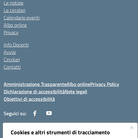
Le notizie
Le circolari
Calendario eventi
Albo online
Privacy
Info Docenti
Avvisi
Circolari
Contatti
Amministrazione Trasparente
Albo online
Privacy Policy
Dichiarazione di accessibilità
Note legali
Obiettivi di accessibilità
Seguici su:
Cookies e altri strumenti di tracciamento
Corso Roma, 1 71100 FOGGIA (FG)