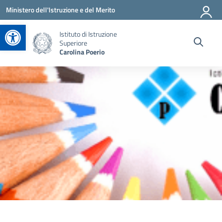
Vai ai contenuti
Vai al menu di navigazione
Vai al footer
Ministero dell'Istruzione e del Merito
Apri la barra degli strumenti
Istituto di Istruzione
Superiore
Carolina Poerio