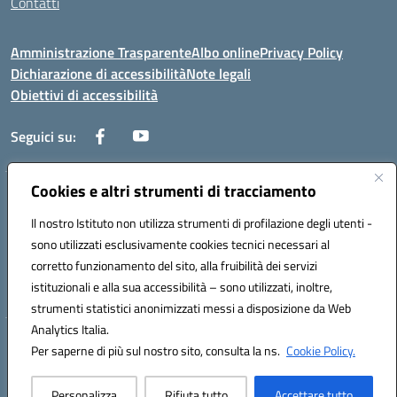
Contatti
Amministrazione Trasparente
Albo online
Privacy Policy
Dichiarazione di accessibilità
Note legali
Obiettivi di accessibilità
Seguici su:
Cookies e altri strumenti di tracciamento
Corso Roma, 1 71100 FOGGIA (FG)
Codice meccanografico: FGPM03000E
Il nostro Istituto non utilizza strumenti di profilazione degli utenti -
Telefono: 0881721392 - Fax: 0881723293
sono utilizzati esclusivamente cookies tecnici necessari al
Mail: FGPM03000E@istruzione.it - PEC:
corretto funzionamento del sito, alla fruibilità dei servizi
FGPM03000E@pec.istruzione.it
istituzionali e alla sua accessibilità – sono utilizzati, inoltre,
Codice fiscale: 80002240713
strumenti statistici anonimizzati messi a disposizione da Web
Analytics Italia.
Hosting & Powered by 3D Solution S.r.l.
Per saperne di più sul nostro sito, consulta la ns.
Cookie Policy.
Concept & Design by Designers Italia
Personalizza
Rifiuta tutto
Accettare tutto