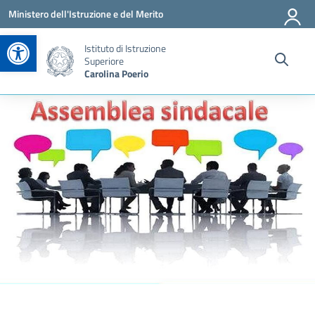
Vai ai contenuti
Vai al menu di navigazione
Vai al footer
Ministero dell'Istruzione e del Merito
Apri la barra degli strumenti
Istituto di Istruzione
Superiore
Carolina Poerio