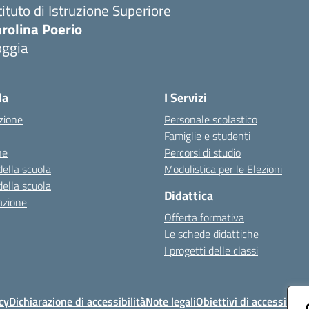
tituto di Istruzione Superiore
rolina Poerio
oggia
Visita la pagina iniziale della scuola
la
I Servizi
zione
Personale scolastico
Famiglie e studenti
ne
Percorsi di studio
della scuola
Modulistica per le Elezioni
della scuola
Didattica
azione
Offerta formativa
Le schede didattiche
I progetti delle classi
cy
Dichiarazione di accessibilità
Note legali
Obiettivi di accessibilit