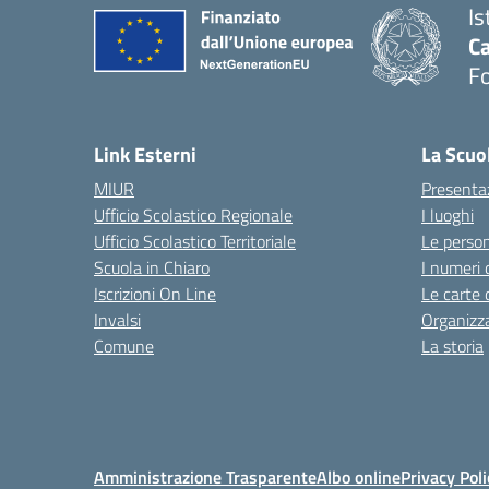
Is
Ca
F
— 
Link Esterni
La Scuo
MIUR
Presenta
Ufficio Scolastico Regionale
I luoghi
Ufficio Scolastico Territoriale
Le perso
Scuola in Chiaro
I numeri 
Iscrizioni On Line
Le carte 
Invalsi
Organizz
Comune
La storia
Amministrazione Trasparente
Albo online
Privacy Poli