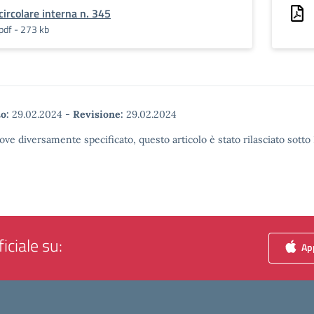
circolare interna n. 345
pdf - 273 kb
o:
29.02.2024
-
Revisione:
29.02.2024
ove diversamente specificato, questo articolo è stato rilasciato sott
iciale su:
App