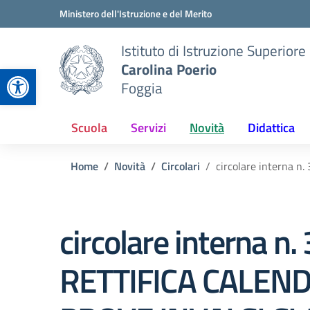
Vai ai contenuti
Vai al menu di navigazione
Vai al footer
Ministero dell'Istruzione e del Merito
Istituto di Istruzione Superiore
Carolina Poerio
Apri la barra degli strumenti
Foggia
Scuola
Servizi
Novità
Didattica
Home
Novità
Circolari
circolare interna 
circolare interna n.
RETTIFICA CALEN