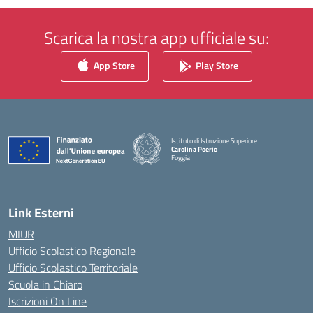
Scarica la nostra app ufficiale su:
App Store
Play Store
Istituto di Istruzione Superiore
Carolina Poerio
Foggia
— Visita la pagina iniziale della scuola
Link Esterni
MIUR
Ufficio Scolastico Regionale
Ufficio Scolastico Territoriale
Scuola in Chiaro
Iscrizioni On Line