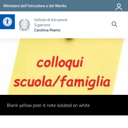
Vai ai contenuti
Vai al menu di navigazione
Vai al footer
Ministero dell'Istruzione e del Merito
Apri la barra degli strumenti
Istituto di Istruzione
Superiore
Carolina Poerio
Blank yellow post-it note isolated on white