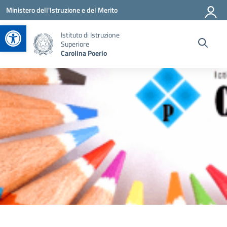
Vai ai contenuti
Vai al menu di navigazione
Vai al footer
Ministero dell'Istruzione e del Merito
Apri la barra degli strumenti
Istituto di Istruzione
Superiore
Carolina Poerio