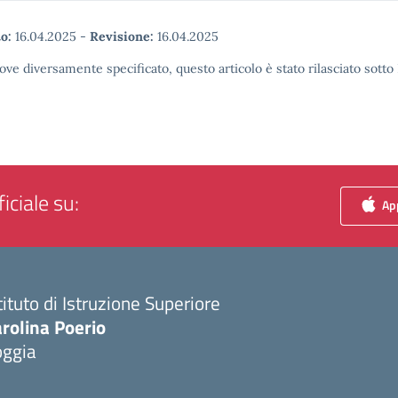
o:
16.04.2025
-
Revisione:
16.04.2025
ove diversamente specificato, questo articolo è stato rilasciato sott
iciale su:
App
tituto di Istruzione Superiore
rolina Poerio
oggia
Visita la pagina iniziale della scuola