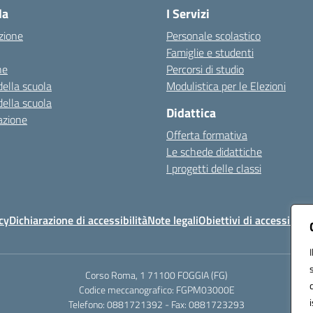
la
I Servizi
zione
Personale scolastico
Famiglie e studenti
ne
Percorsi di studio
della scuola
Modulistica per le Elezioni
della scuola
Didattica
azione
Offerta formativa
Le schede didattiche
I progetti delle classi
cy
Dichiarazione di accessibilità
Note legali
Obiettivi di accessibilit
Corso Roma, 1 71100 FOGGIA (FG)
Codice meccanografico: FGPM03000E
Telefono: 0881721392 - Fax: 0881723293