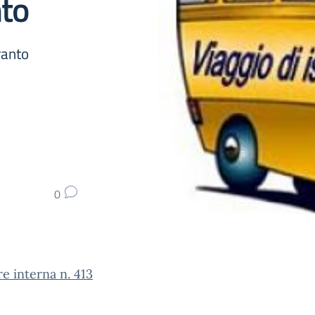
nto
ranto
0
re interna n. 413