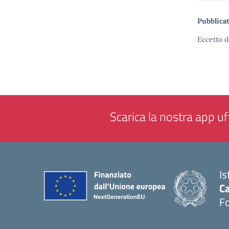
Pubblicat
Eccetto d
Scarica la nostra app uff
Is
Ca
F
— 