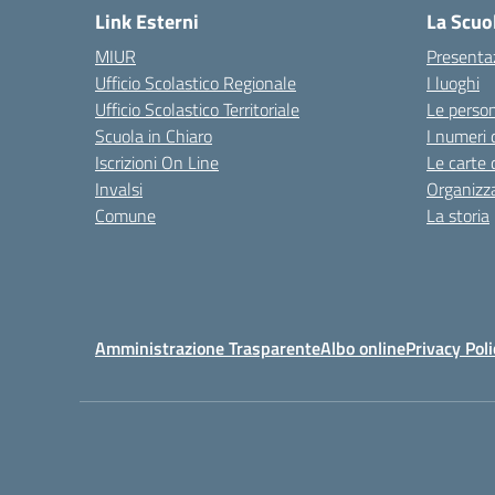
Link Esterni
La Scuo
MIUR
Presenta
Ufficio Scolastico Regionale
I luoghi
Ufficio Scolastico Territoriale
Le perso
Scuola in Chiaro
I numeri 
Iscrizioni On Line
Le carte 
Invalsi
Organizz
Comune
La storia
Amministrazione Trasparente
Albo online
Privacy Poli