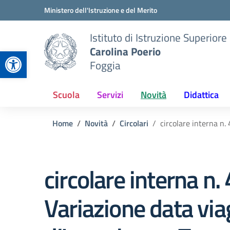
Vai ai contenuti
Vai al menu di navigazione
Vai al footer
Ministero dell'Istruzione e del Merito
Istituto di Istruzione Superiore
Carolina Poerio
Apri la barra degli strumenti
Foggia
Scuola
Servizi
Novità
Didattica
Home
Novità
Circolari
circolare interna n.
circolare interna n.
Variazione data via