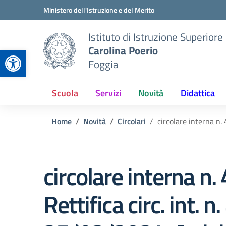
Vai ai contenuti
Vai al menu di navigazione
Vai al footer
Ministero dell'Istruzione e del Merito
Istituto di Istruzione Superiore
Carolina Poerio
Apri la barra degli strumenti
Foggia
Scuola
Servizi
Novità
Didattica
Home
Novità
Circolari
circolare interna n.
circolare interna n.
Rettifica circ. int. n