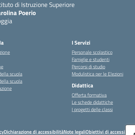
tituto di Istruzione Superiore
rolina Poerio
oggia
Visita la pagina iniziale della scuola
la
I Servizi
zione
Personale scolastico
Famiglie e studenti
ne
Percorsi di studio
della scuola
Modulistica per le Elezioni
della scuola
Didattica
azione
Offerta formativa
Le schede didattiche
I progetti delle classi
cy
Dichiarazione di accessibilità
Note legali
Obiettivi di accessibilit