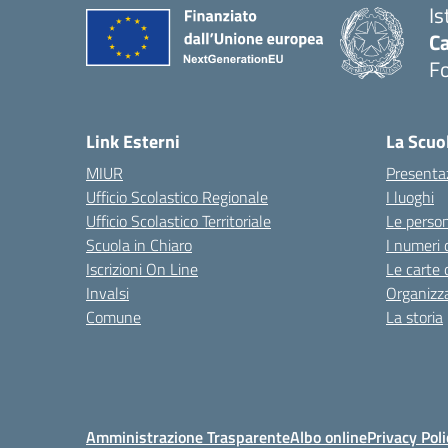
Is
Ca
F
— 
Link Esterni
La Scuo
MIUR
Presenta
Ufficio Scolastico Regionale
I luoghi
Ufficio Scolastico Territoriale
Le perso
Scuola in Chiaro
I numeri 
Iscrizioni On Line
Le carte 
Invalsi
Organizz
Comune
La storia
Amministrazione Trasparente
Albo online
Privacy Poli