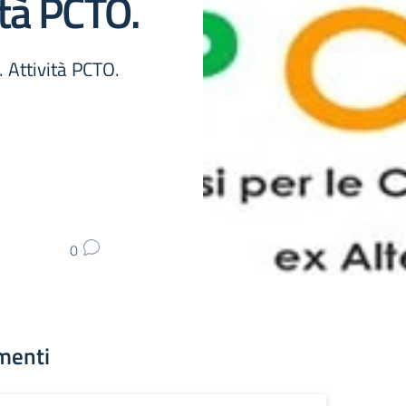
tà PCTO.
. Attività PCTO.
0
menti