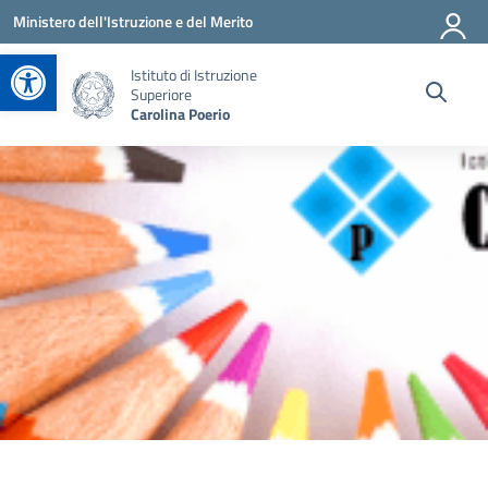
Vai ai contenuti
Vai al menu di navigazione
Vai al footer
Ministero dell'Istruzione e del Merito
Apri la barra degli strumenti
Istituto di Istruzione
Superiore
Carolina Poerio