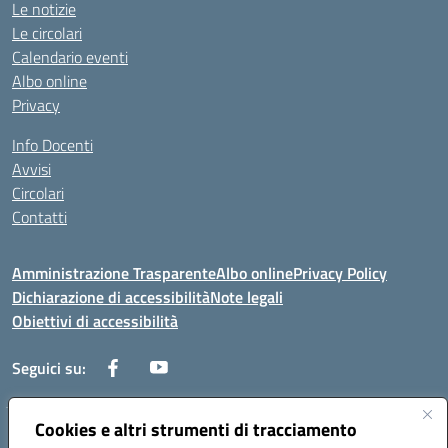
Le notizie
Le circolari
Calendario eventi
Albo online
Privacy
Info Docenti
Avvisi
Circolari
Contatti
Amministrazione Trasparente
Albo online
Privacy Policy
Dichiarazione di accessibilità
Note legali
Obiettivi di accessibilità
Seguici su:
Cookies e altri strumenti di tracciamento
Corso Roma, 1 71100 FOGGIA (FG)