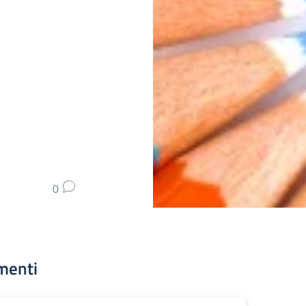
0
menti