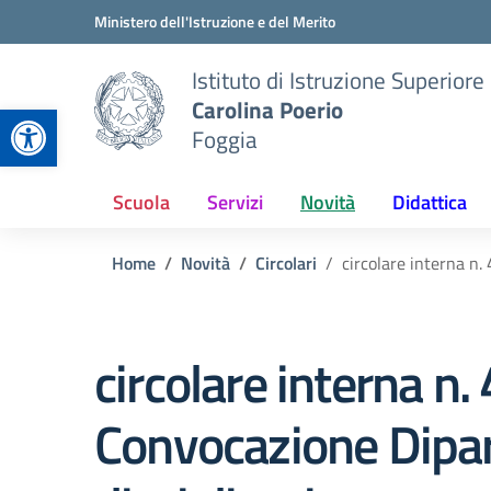
Vai ai contenuti
Vai al menu di navigazione
Vai al footer
Ministero dell'Istruzione e del Merito
Istituto di Istruzione Superiore
Carolina Poerio
Apri la barra degli strumenti
Foggia
Scuola
Servizi
Novità
Didattica
Home
Novità
Circolari
circolare interna n.
circolare interna n.
Convocazione Dipa