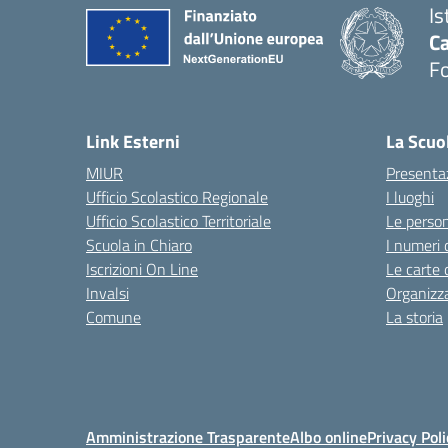
Is
Ca
F
— 
Link Esterni
La Scuo
MIUR
Presenta
Ufficio Scolastico Regionale
I luoghi
Ufficio Scolastico Territoriale
Le perso
Scuola in Chiaro
I numeri 
Iscrizioni On Line
Le carte 
Invalsi
Organizz
Comune
La storia
Amministrazione Trasparente
Albo online
Privacy Poli