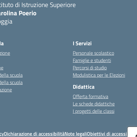
tituto di Istruzione Superiore
rolina Poerio
oggia
Visita la pagina iniziale della scuola
la
I Servizi
zione
Personale scolastico
Famiglie e studenti
ne
Percorsi di studio
della scuola
Modulistica per le Elezioni
della scuola
Didattica
azione
Offerta formativa
Le schede didattiche
I progetti delle classi
cy
Dichiarazione di accessibilità
Note legali
Obiettivi di accessibilit