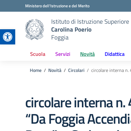
Vai ai contenuti
Vai al menu di navigazione
Vai al footer
Ministero dell'Istruzione e del Merito
Istituto di Istruzione Superiore
Carolina Poerio
Apri la barra degli strumenti
Foggia
Scuola
Servizi
Novità
Didattica
Home
Novità
Circolari
circolare interna n.
circolare interna n.
“Da Foggia Accend