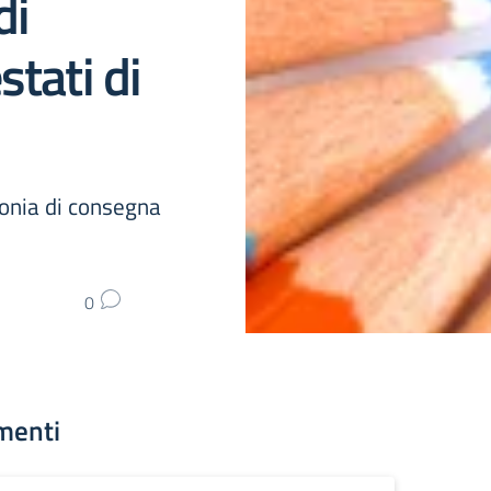
di
stati di
onia di consegna
0
menti