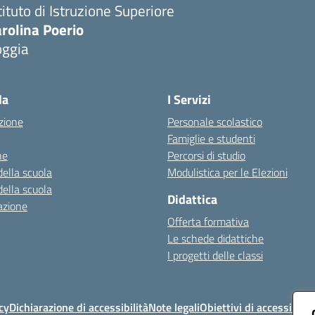
tituto di Istruzione Superiore
rolina Poerio
oggia
Visita la pagina iniziale della scuola
la
I Servizi
zione
Personale scolastico
Famiglie e studenti
ne
Percorsi di studio
della scuola
Modulistica per le Elezioni
della scuola
Didattica
azione
Offerta formativa
Le schede didattiche
I progetti delle classi
cy
Dichiarazione di accessibilità
Note legali
Obiettivi di accessibilit