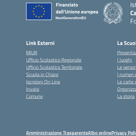
Is
Ca
F
— 
Link Esterni
La Scuo
MIUR
Presenta
Ufficio Scolastico Regionale
I luoghi
Ufficio Scolastico Territoriale
Le perso
Scuola in Chiaro
I numeri 
Iscrizioni On Line
Le carte 
Invalsi
Organizz
Comune
La storia
Amministrazione Trasparente
Albo online
Privacy Poli