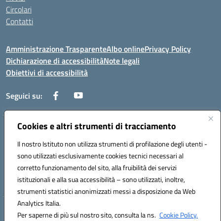
Circolari
Contatti
Amministrazione Trasparente
Albo online
Privacy Policy
Dichiarazione di accessibilità
Note legali
Obiettivi di accessibilità
Seguici su:
Cookies e altri strumenti di tracciamento
Corso Roma, 1 71100 FOGGIA (FG)
Codice meccanografico: FGPM03000E
Il nostro Istituto non utilizza strumenti di profilazione degli utenti -
Telefono: 0881721392 - Fax: 0881723293
sono utilizzati esclusivamente cookies tecnici necessari al
Mail: FGPM03000E@istruzione.it - PEC:
corretto funzionamento del sito, alla fruibilità dei servizi
FGPM03000E@pec.istruzione.it
istituzionali e alla sua accessibilità – sono utilizzati, inoltre,
Codice fiscale: 80002240713
strumenti statistici anonimizzati messi a disposizione da Web
Analytics Italia.
Hosting & Powered by 3D Solution S.r.l.
Per saperne di più sul nostro sito, consulta la ns.
Cookie Policy.