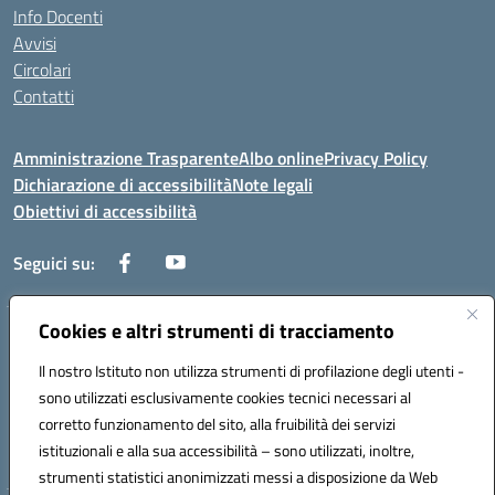
Info Docenti
Avvisi
Circolari
Contatti
Amministrazione Trasparente
Albo online
Privacy Policy
Dichiarazione di accessibilità
Note legali
Obiettivi di accessibilità
Seguici su:
Cookies e altri strumenti di tracciamento
Corso Roma, 1 71100 FOGGIA (FG)
Codice meccanografico: FGPM03000E
Il nostro Istituto non utilizza strumenti di profilazione degli utenti -
Telefono: 0881721392 - Fax: 0881723293
sono utilizzati esclusivamente cookies tecnici necessari al
Mail: FGPM03000E@istruzione.it - PEC:
corretto funzionamento del sito, alla fruibilità dei servizi
FGPM03000E@pec.istruzione.it
istituzionali e alla sua accessibilità – sono utilizzati, inoltre,
Codice fiscale: 80002240713
strumenti statistici anonimizzati messi a disposizione da Web