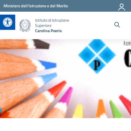
Vai ai contenuti
Vai al menu di navigazione
Vai al footer
Ministero dell'Istruzione e del Merito
Apri la barra degli strumenti
Istituto di Istruzione
Superiore
Carolina Poerio