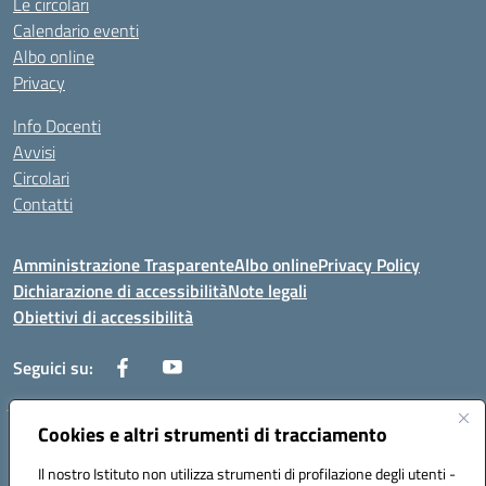
Le circolari
Calendario eventi
Albo online
Privacy
Info Docenti
Avvisi
Circolari
Contatti
Amministrazione Trasparente
Albo online
Privacy Policy
Dichiarazione di accessibilità
Note legali
Obiettivi di accessibilità
Seguici su:
Cookies e altri strumenti di tracciamento
Corso Roma, 1 71100 FOGGIA (FG)
Codice meccanografico: FGPM03000E
Il nostro Istituto non utilizza strumenti di profilazione degli utenti -