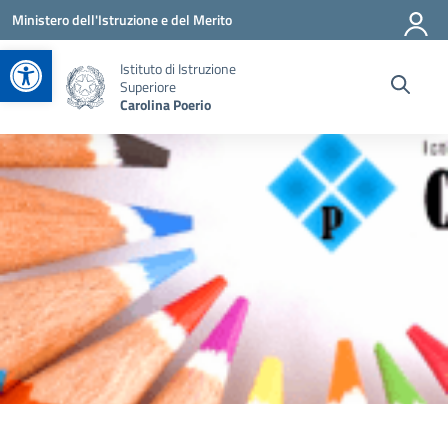
Vai ai contenuti
Vai al menu di navigazione
Vai al footer
Ministero dell'Istruzione e del Merito
Apri la barra degli strumenti
Istituto di Istruzione
Superiore
Carolina Poerio