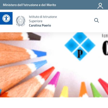
Vai ai contenuti
Vai al menu di navigazione
Vai al footer
Ministero dell'Istruzione e del Merito
Apri la barra degli strumenti
Istituto di Istruzione
Superiore
Carolina Poerio