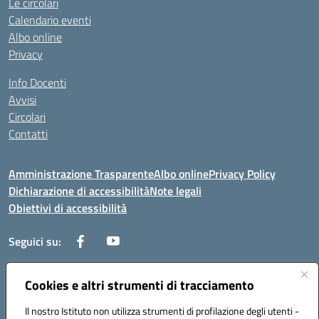
Le circolari
Calendario eventi
Albo online
Privacy
Info Docenti
Avvisi
Circolari
Contatti
Amministrazione Trasparente
Albo online
Privacy Policy
Dichiarazione di accessibilità
Note legali
Obiettivi di accessibilità
Seguici su:
Cookies e altri strumenti di tracciamento
Corso Roma, 1 71100 FOGGIA (FG)
Codice meccanografico: FGPM03000E
Il nostro Istituto non utilizza strumenti di profilazione degli utenti -