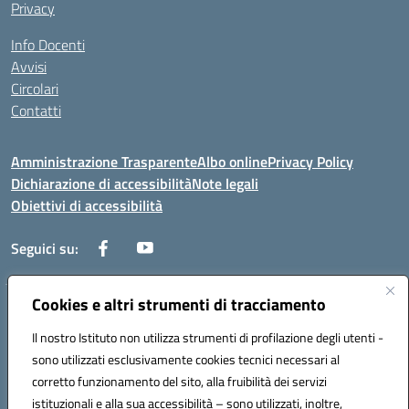
Privacy
Info Docenti
Avvisi
Circolari
Contatti
Amministrazione Trasparente
Albo online
Privacy Policy
Dichiarazione di accessibilità
Note legali
Obiettivi di accessibilità
Seguici su:
Cookies e altri strumenti di tracciamento
Corso Roma, 1 71100 FOGGIA (FG)
Codice meccanografico: FGPM03000E
Il nostro Istituto non utilizza strumenti di profilazione degli utenti -
Telefono: 0881721392 - Fax: 0881723293
sono utilizzati esclusivamente cookies tecnici necessari al
Mail: FGPM03000E@istruzione.it - PEC:
corretto funzionamento del sito, alla fruibilità dei servizi
FGPM03000E@pec.istruzione.it
istituzionali e alla sua accessibilità – sono utilizzati, inoltre,
Codice fiscale: 80002240713