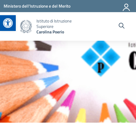
Vai ai contenuti
Vai al menu di navigazione
Vai al footer
Ministero dell'Istruzione e del Merito
Apri la barra degli strumenti
Istituto di Istruzione
Superiore
Carolina Poerio