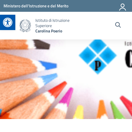
Vai ai contenuti
Vai al menu di navigazione
Vai al footer
Ministero dell'Istruzione e del Merito
Apri la barra degli strumenti
Istituto di Istruzione
Superiore
Carolina Poerio