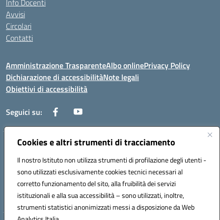
Info Docenti
Avvisi
Circolari
Contatti
Amministrazione Trasparente
Albo online
Privacy Policy
Dichiarazione di accessibilità
Note legali
Obiettivi di accessibilità
Seguici su:
Cookies e altri strumenti di tracciamento
Corso Roma, 1 71100 FOGGIA (FG)
Codice meccanografico: FGPM03000E
Il nostro Istituto non utilizza strumenti di profilazione degli utenti -
Telefono: 0881721392 - Fax: 0881723293
sono utilizzati esclusivamente cookies tecnici necessari al
Mail: FGPM03000E@istruzione.it - PEC:
corretto funzionamento del sito, alla fruibilità dei servizi
FGPM03000E@pec.istruzione.it
istituzionali e alla sua accessibilità – sono utilizzati, inoltre,
Codice fiscale: 80002240713
strumenti statistici anonimizzati messi a disposizione da Web
Analytics Italia.