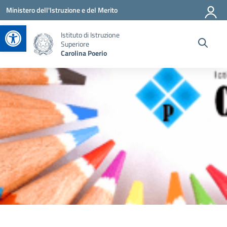
Vai ai contenuti
Vai al menu di navigazione
Vai al footer
Ministero dell'Istruzione e del Merito
Apri la barra degli strumenti
Istituto di Istruzione
Superiore
Carolina Poerio