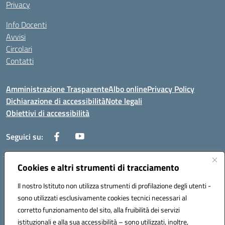
Privacy
Info Docenti
Avvisi
Circolari
Contatti
Amministrazione Trasparente
Albo online
Privacy Policy
Dichiarazione di accessibilità
Note legali
Obiettivi di accessibilità
Seguici su:
Cookies e altri strumenti di tracciamento
Corso Roma, 1 71100 FOGGIA (FG)
Codice meccanografico: FGPM03000E
Il nostro Istituto non utilizza strumenti di profilazione degli utenti -
Telefono: 0881721392 - Fax: 0881723293
sono utilizzati esclusivamente cookies tecnici necessari al
Mail: FGPM03000E@istruzione.it - PEC:
corretto funzionamento del sito, alla fruibilità dei servizi
FGPM03000E@pec.istruzione.it
istituzionali e alla sua accessibilità – sono utilizzati, inoltre,
Codice fiscale: 80002240713