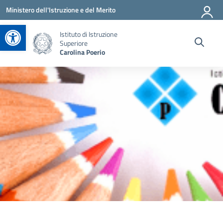
Vai ai contenuti
Vai al menu di navigazione
Vai al footer
Ministero dell'Istruzione e del Merito
Apri la barra degli strumenti
Istituto di Istruzione
Superiore
Carolina Poerio