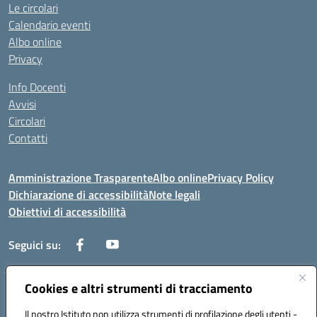
Le circolari
Calendario eventi
Albo online
Privacy
Info Docenti
Avvisi
Circolari
Contatti
Amministrazione Trasparente
Albo online
Privacy Policy
Dichiarazione di accessibilità
Note legali
Obiettivi di accessibilità
Seguici su:
Cookies e altri strumenti di tracciamento
Corso Roma, 1 71100 FOGGIA (FG)
Codice meccanografico: FGPM03000E
Il nostro Istituto non utilizza strumenti di profilazione degli utenti -