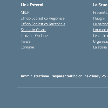
Link Esterni
La Scuo
MIUR
Presenta
Ufficio Scolastico Regionale
I luoghi
Ufficio Scolastico Territoriale
Le perso
Scuola in Chiaro
I numeri 
Iscrizioni On Line
Le carte 
Invalsi
Organizz
Comune
La storia
Amministrazione Trasparente
Albo online
Privacy Poli