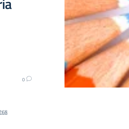
ia
0
 268