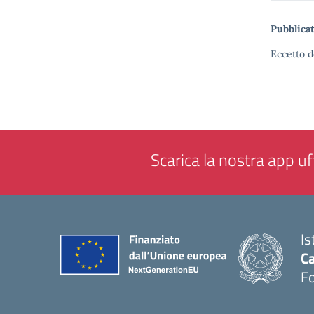
Pubblicat
Eccetto d
Scarica la nostra app uff
Is
Ca
F
— 