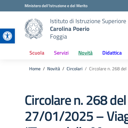
Vai ai contenuti
Vai al menu di navigazione
Vai al footer
Ministero dell'Istruzione e del Merito
Istituto di Istruzione Superiore
Carolina Poerio
Apri la barra degli strumenti
Foggia
Scuola
Servizi
Novità
Didattica
Home
Novità
Circolari
Circolare n. 268 de
Circolare n. 268 del
27/01/2025 – Via