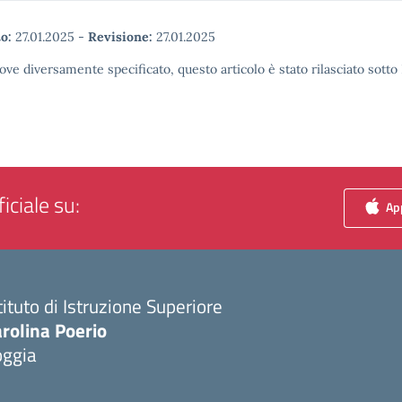
o:
27.01.2025
-
Revisione:
27.01.2025
ove diversamente specificato, questo articolo è stato rilasciato sott
iciale su:
App
tituto di Istruzione Superiore
rolina Poerio
oggia
Visita la pagina iniziale della scuola