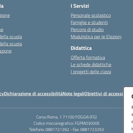
la
I Servizi
zione
Personale scolastico
Famiglie e studenti
ne
Percorsi di studio
della scuola
Modulistica per le Elezioni
della scuola
Didattica
azione
Offerta formativa
Le schede didattiche
I progetti delle classi
cy
Dichiarazione di accessibilità
Note legali
Obiettivi di accessibilit
Corso Roma, 1 71100 FOGGIA (FG)
Codice meccanografico: FGPM03000E
Telefono: 0881721392 - Fax: 0881723293