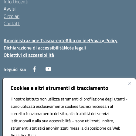
Info Docenti
Avvisi
Circolari
Contatti
Amministrazione Trasparente
Albo online
Privacy Policy
Dichiarazione di accessibilità
Note legali
Obiettivi di accessibilità
Seguici su:
Cookies e altri strumenti di tracciamento
Corso Roma, 1 71100 FOGGIA (FG)
Codice meccanografico: FGPM03000E
Il nostro Istituto non utilizza strumenti di profilazione degli utenti -
Telefono: 0881721392 - Fax: 0881723293
sono utilizzati esclusivamente cookies tecnici necessari al
Mail: FGPM03000E@istruzione.it - PEC:
corretto funzionamento del sito, alla fruibilità dei servizi
FGPM03000E@pec.istruzione.it
istituzionali e alla sua accessibilità – sono utilizzati, inoltre,
Codice fiscale: 80002240713
strumenti statistici anonimizzati messi a disposizione da Web
Analytics Italia.