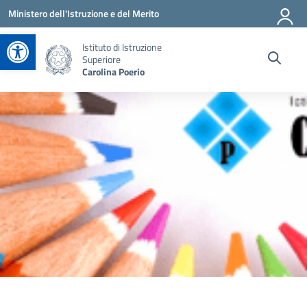
Vai ai contenuti
Vai al menu di navigazione
Vai al footer
Ministero dell'Istruzione e del Merito
Apri la barra degli strumenti
Istituto di Istruzione
Superiore
Carolina Poerio