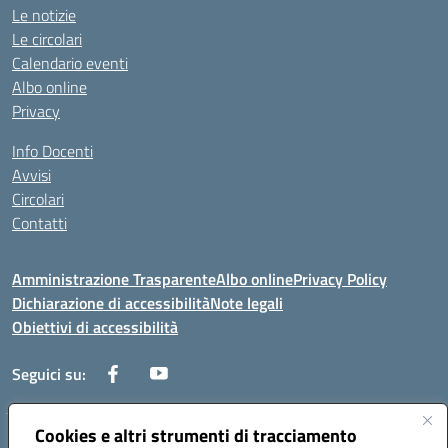
Le notizie
Le circolari
Calendario eventi
Albo online
Privacy
Info Docenti
Avvisi
Circolari
Contatti
Amministrazione Trasparente
Albo online
Privacy Policy
Dichiarazione di accessibilità
Note legali
Obiettivi di accessibilità
Seguici su:
Cookies e altri strumenti di tracciamento
Corso Roma, 1 71100 FOGGIA (FG)