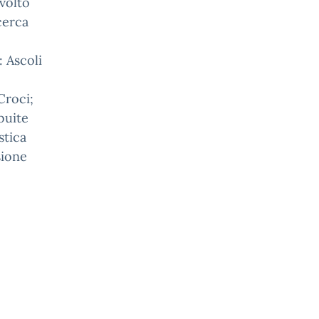
svolto
cerca
 Ascoli
Croci;
buite
stica
sione