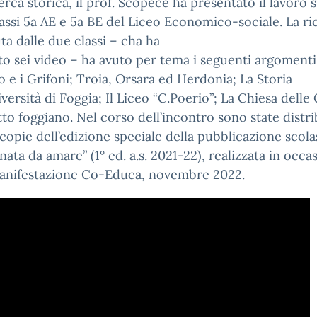
erca storica, il prof. Scopece ha presentato il lavoro 
lassi 5a AE e 5a BE del Liceo Economico-sociale. La ri
a dalle due classi – cha ha
o sei video – ha avuto per tema i seguenti argomenti:
o e i Grifoni; Troia, Orsara ed Herdonia; La Storia
iversità di Foggia; Il Liceo “C.Poerio”; La Chiesa delle 
etto foggiano. Nel corso dell’incontro sono state distri
copie dell’edizione speciale della pubblicazione scola
nata da amare” (1° ed. a.s. 2021-22), realizzata in occa
manifestazione Co-Educa, novembre 2022.