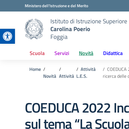
Vai ai contenuti
Vai al menu di navigazione
Vai al footer
Ministero dell'Istruzione e del Merito
Istituto di Istruzione Superiore
Carolina Poerio
Apri la barra degli strumenti
Foggia
Scuola
Servizi
Novità
Didattica
Home
Attività
COEDUCA 202
Novità
Attività
L.E.S.
ricerca delle 
COEDUCA 2022 Inc
sul tema “La Scuola