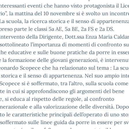
 interessanti eventi che hanno visto protagonista il Lic
io”, la mattina del 10 novembre si è svolto un incontr
La scuola, la ricerca storica e il senso di appartenenza
reso parte le classi 5a AE, 5a BE, 2a FS e 2a DS.
intervento della Dirigente, Dott.ssa Enza Maria Caldar
sottolineato l’importanza di momenti di confronto su
he educative e sulle buone pratiche da porre in esse
e la formazione delle giovani generazioni, è intervenut
eonardo Scopece che ha relazionato sul tema : La scuo
 storica e il senso di appartenenza. Nel suo ampio in
. Scopece si è soffermato, tra l’altro, sulla scuola come
e in cui si approfondiscono gli argomenti del bene
 si educa al rispetto delle regole, al confronto
nerazionale e alla valorizzazione delle diversità. Dopo
to le caratteristiche principali dell’operato di uno st
 soffermato sulle linee guida da porre in essere per s