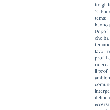
fra gli
“C.Poer
tema: “
hanno p
Dopo l’
che ha 
tematic
favorir
prof. L
ricerca
il prof
ambient
comune,
interge
delinea
essersi