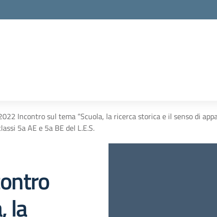
2 Incontro sul tema “Scuola, la ricerca storica e il senso di appa
classi 5a AE e 5a BE del L.E.S.
ontro
, la