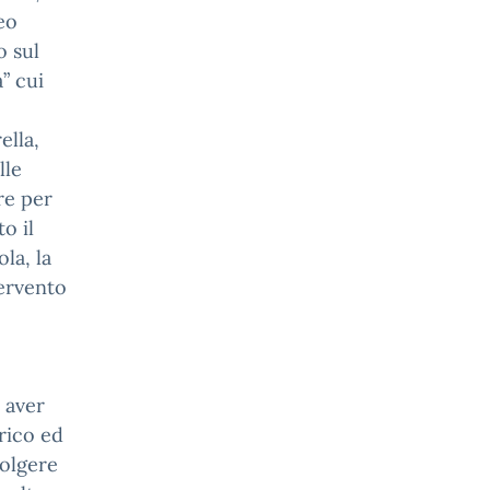
eo
o sul
” cui
ella,
lle
re per
o il
la, la
tervento
 aver
orico ed
volgere