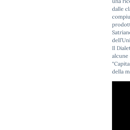
una ric
dalle c
compiut
prodott
Satrian
dell’Un
Il Dial
alcune 
“Capita
della 