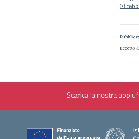
10 febb
Pubblicat
Eccetto d
Scarica la nostra app uff
Is
Ca