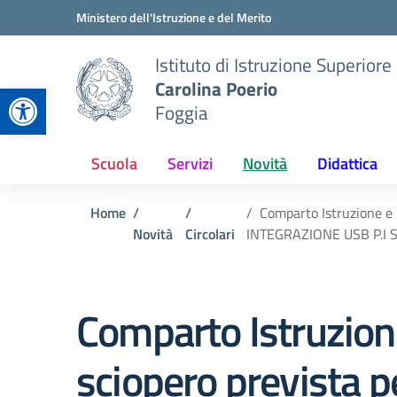
Vai ai contenuti
Vai al menu di navigazione
Vai al footer
Ministero dell'Istruzione e del Merito
Istituto di Istruzione Superiore
Carolina Poerio
Apri la barra degli strumenti
Foggia
Scuola
Servizi
Novità
Didattica
Home
Comparto Istruzione e R
Novità
Circolari
INTEGRAZIONE USB P.I S
Comparto Istruzione
sciopero prevista pe