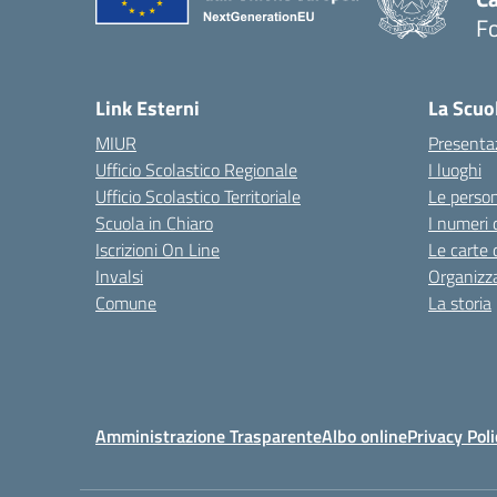
F
— 
Link Esterni
La Scuo
MIUR
Presenta
Ufficio Scolastico Regionale
I luoghi
Ufficio Scolastico Territoriale
Le perso
Scuola in Chiaro
I numeri 
Iscrizioni On Line
Le carte 
Invalsi
Organizz
Comune
La storia
Amministrazione Trasparente
Albo online
Privacy Poli