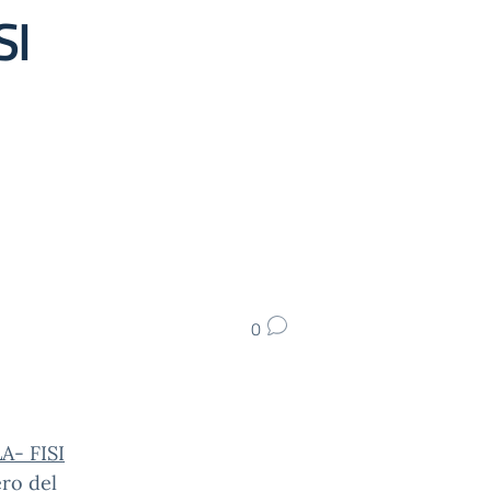
SI
0
LA- FISI
ero del