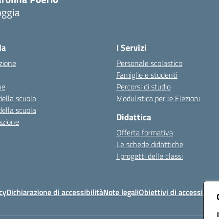
oggia
Visita la pagina iniziale della scuola
la
I Servizi
zione
Personale scolastico
Famiglie e studenti
ne
Percorsi di studio
della scuola
Modulistica per le Elezioni
della scuola
Didattica
azione
Offerta formativa
Le schede didattiche
I progetti delle classi
cy
Dichiarazione di accessibilità
Note legali
Obiettivi di accessibilit