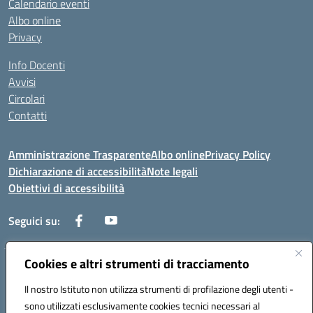
Calendario eventi
Albo online
Privacy
Info Docenti
Avvisi
Circolari
Contatti
Amministrazione Trasparente
Albo online
Privacy Policy
Dichiarazione di accessibilità
Note legali
Obiettivi di accessibilità
Seguici su:
Cookies e altri strumenti di tracciamento
Corso Roma, 1 71100 FOGGIA (FG)
Codice meccanografico: FGPM03000E
Il nostro Istituto non utilizza strumenti di profilazione degli utenti -
Telefono: 0881721392 - Fax: 0881723293
sono utilizzati esclusivamente cookies tecnici necessari al