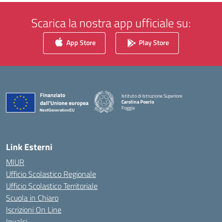
Scarica la nostra app ufficiale su:
App Store
Play Store
Istituto di Istruzione Superiore
Carolina Poerio
Foggia
— Visita la pagina iniziale della scuola
Link Esterni
MIUR
Ufficio Scolastico Regionale
Ufficio Scolastico Territoriale
Scuola in Chiaro
Iscrizioni On Line
Invalsi