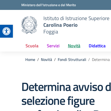
Vai ai contenuti
Vai al menu di navigazione
Vai al footer
Ministero dell'Istruzione e del Merito
Istituto di Istruzione Superiore
Carolina Poerio
Apri la barra degli strumenti
Foggia
Scuola
Servizi
Novità
Didattica
Home
Novità
Fondi Strutturali
Determina 
Determina avviso d
selezione figure