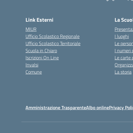
— 
Link Esterni
La Scuo
MIUR
Presenta
Ufficio Scolastico Regionale
I luoghi
Ufficio Scolastico Territoriale
Le perso
Scuola in Chiaro
I numeri 
Iscrizioni On Line
Le carte 
Invalsi
Organizz
Comune
La storia
Amministrazione Trasparente
Albo online
Privacy Poli