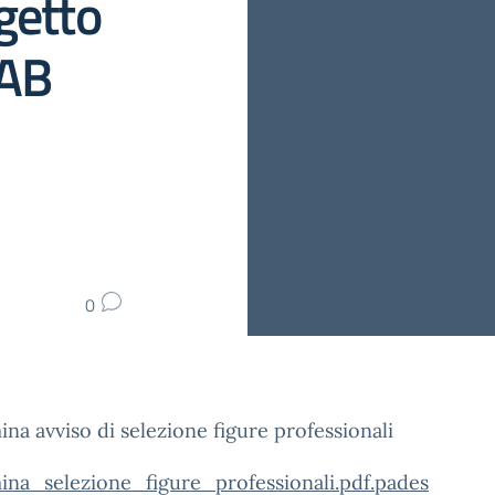
getto
AB
0
na avviso di selezione figure professionali
ina_selezione_figure_professionali.pdf.pades