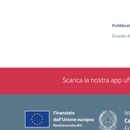
Pubblicat
Eccetto d
Scarica la nostra app uff
Is
Ca
F