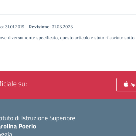
o:
31.01.2019
-
Revisione:
31.03.2023
ove diversamente specificato, questo articolo è stato rilasciato sott
iciale su:
App
tituto di Istruzione Superiore
rolina Poerio
oggia