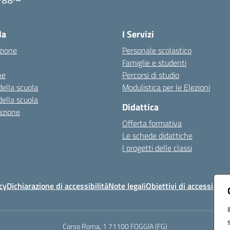
Visita la pagina iniziale della scuola
la
I Servizi
zione
Personale scolastico
Famiglie e studenti
ne
Percorsi di studio
della scuola
Modulistica per le Elezioni
della scuola
Didattica
azione
Offerta formativa
Le schede didattiche
I progetti delle classi
cy
Dichiarazione di accessibilità
Note legali
Obiettivi di accessibilit
Corso Roma, 1 71100 FOGGIA (FG)