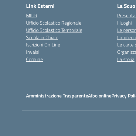
Link Esterni
La Scuo
MIUR
Presenta
Ufficio Scolastico Regionale
I luoghi
Ufficio Scolastico Territoriale
Le perso
Scuola in Chiaro
I numeri 
Iscrizioni On Line
Le carte 
Invalsi
Organizz
Comune
La storia
Amministrazione Trasparente
Albo online
Privacy Poli