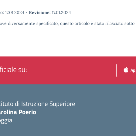
o:
17.01.2024
-
Revisione:
17.01.2024
ove diversamente specificato, questo articolo è stato rilasciato sott
iciale su:
App
tituto di Istruzione Superiore
rolina Poerio
oggia
Visita la pagina iniziale della scuola