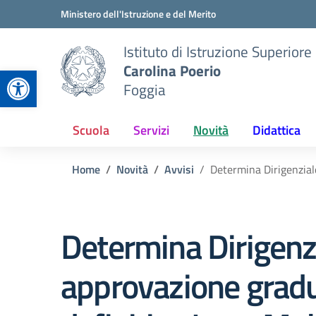
Vai ai contenuti
Vai al menu di navigazione
Vai al footer
Ministero dell'Istruzione e del Merito
Istituto di Istruzione Superiore
Carolina Poerio
Apri la barra degli strumenti
Foggia
Scuola
Servizi
Novità
Didattica
Home
Novità
Avvisi
Determina Dirigenzial
Determina Dirigenzi
approvazione gradu