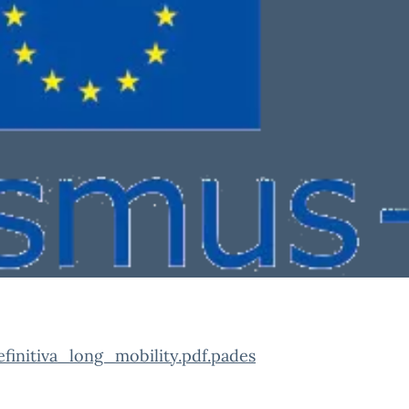
initiva_long_mobility.pdf.pades