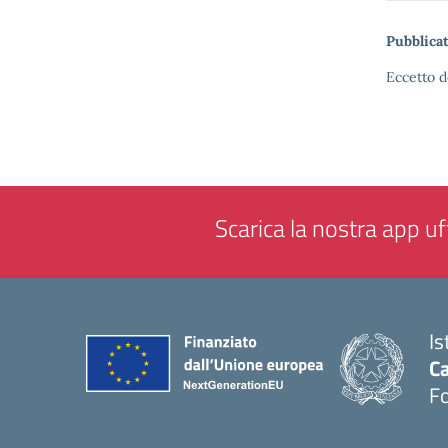
Pubblicat
Eccetto d
Scarica la nostra app uff
Is
Ca
F
— 