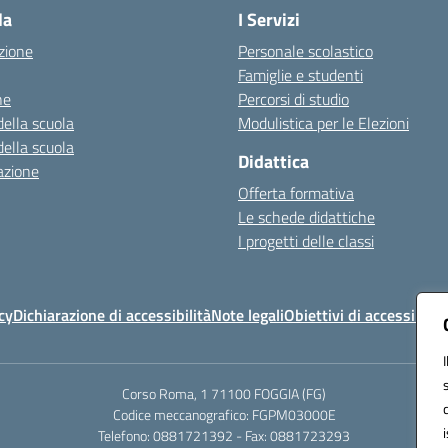
la
I Servizi
zione
Personale scolastico
Famiglie e studenti
ne
Percorsi di studio
della scuola
Modulistica per le Elezioni
della scuola
Didattica
azione
Offerta formativa
Le schede didattiche
I progetti delle classi
cy
Dichiarazione di accessibilità
Note legali
Obiettivi di accessibilit
Corso Roma, 1 71100 FOGGIA (FG)
Codice meccanografico: FGPM03000E
Telefono: 0881721392 - Fax: 0881723293