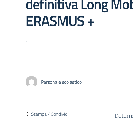
definitiva Long Mob
ERASMUS +
.
Personale scolastico
Stampa / Condividi
Determ