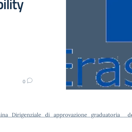
ility
0
ina_Dirigenziale_di_approvazione_graduatoria__def