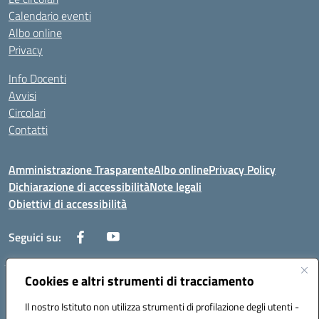
Calendario eventi
Albo online
Privacy
Info Docenti
Avvisi
Circolari
Contatti
Amministrazione Trasparente
Albo online
Privacy Policy
Dichiarazione di accessibilità
Note legali
Obiettivi di accessibilità
Seguici su:
Cookies e altri strumenti di tracciamento
Corso Roma, 1 71100 FOGGIA (FG)
Codice meccanografico: FGPM03000E
Il nostro Istituto non utilizza strumenti di profilazione degli utenti -
Telefono: 0881721392 - Fax: 0881723293