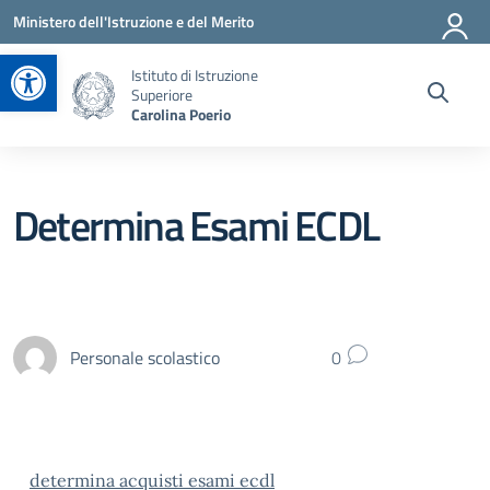
Vai ai contenuti
Vai al menu di navigazione
Vai al footer
Ministero dell'Istruzione e del Merito
Apri la barra degli strumenti
Istituto di Istruzione
Superiore
Carolina Poerio
Determina Esami ECDL
Personale scolastico
0
determina acquisti esami ecdl