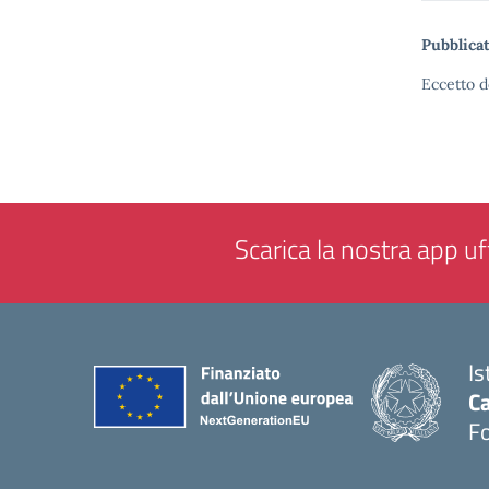
Pubblicat
Eccetto d
Scarica la nostra app uff
Is
Ca
F
— 