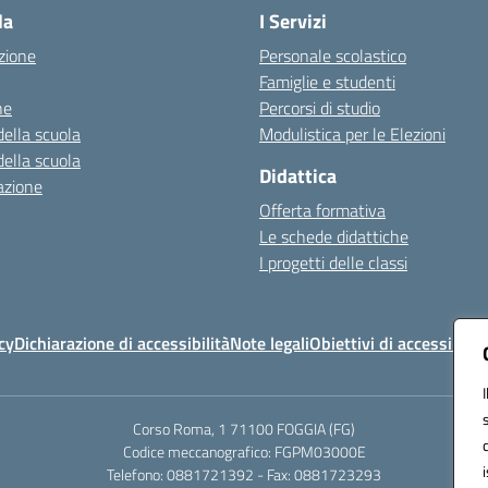
la
I Servizi
zione
Personale scolastico
Famiglie e studenti
ne
Percorsi di studio
della scuola
Modulistica per le Elezioni
della scuola
Didattica
azione
Offerta formativa
Le schede didattiche
I progetti delle classi
cy
Dichiarazione di accessibilità
Note legali
Obiettivi di accessibilit
Corso Roma, 1 71100 FOGGIA (FG)
Codice meccanografico: FGPM03000E
Telefono: 0881721392 - Fax: 0881723293