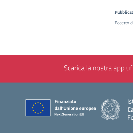
Pubblicat
Eccetto d
Scarica la nostra app uff
Is
Ca
F
— 