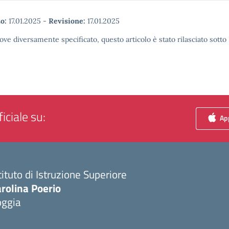
o:
17.01.2025
-
Revisione:
17.01.2025
ove diversamente specificato, questo articolo è stato rilasciato sott
iciale su:
App
tituto di Istruzione Superiore
rolina Poerio
oggia
Visita la pagina iniziale della scuola