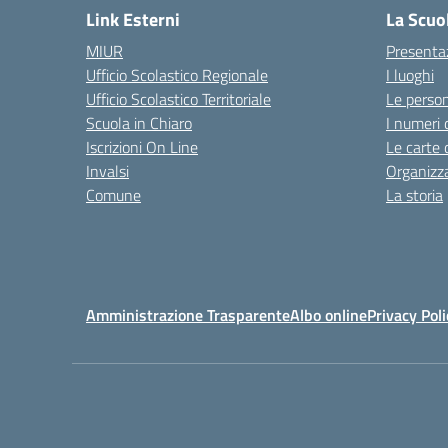
Link Esterni
La Scuo
MIUR
Presenta
Ufficio Scolastico Regionale
I luoghi
Ufficio Scolastico Territoriale
Le perso
Scuola in Chiaro
I numeri 
Iscrizioni On Line
Le carte 
Invalsi
Organizz
Comune
La storia
Amministrazione Trasparente
Albo online
Privacy Poli