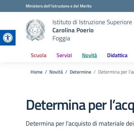
Vai ai contenuti
Vai al menu di navigazione
Vai al footer
Ministero dell'Istruzione e del Merito
Istituto di Istruzione Superiore
Carolina Poerio
Apri la barra degli strumenti
Foggia
Scuola
Servizi
Novità
Didattica
Home
Novità
Determine
Determina per l’ac
Determina per l’acqu
Determina per l'acquisto di materiale dei 