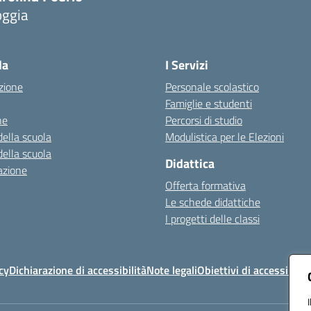
oggia
Visita la pagina iniziale della scuola
la
I Servizi
zione
Personale scolastico
Famiglie e studenti
ne
Percorsi di studio
della scuola
Modulistica per le Elezioni
della scuola
Didattica
azione
Offerta formativa
Le schede didattiche
I progetti delle classi
cy
Dichiarazione di accessibilità
Note legali
Obiettivi di accessibilit