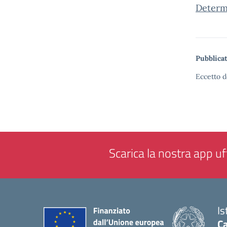
Determi
Pubblicat
Eccetto d
Scarica la nostra app uff
Is
Ca