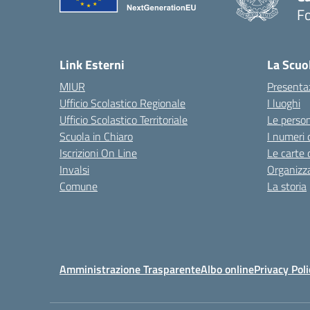
F
— 
Link Esterni
La Scuo
MIUR
Presenta
Ufficio Scolastico Regionale
I luoghi
Ufficio Scolastico Territoriale
Le perso
Scuola in Chiaro
I numeri 
Iscrizioni On Line
Le carte 
Invalsi
Organizz
Comune
La storia
Amministrazione Trasparente
Albo online
Privacy Poli