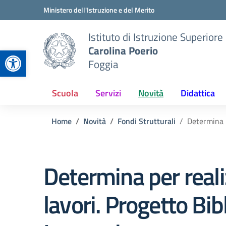
Vai ai contenuti
Vai al menu di navigazione
Vai al footer
Ministero dell'Istruzione e del Merito
Istituto di Istruzione Superiore
Carolina Poerio
Apri la barra degli strumenti
Foggia
Scuola
Servizi
Novità
Didattica
Home
Novità
Fondi Strutturali
Determina p
Determina per real
lavori. Progetto Bib