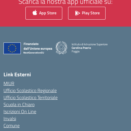
Scarica la nostra app ufficiale su:
App Store
Play Store
Istituto di Istruzione Superiore
Carolina Poerio
Foggia
— Visita la pagina iniziale della scuola
Link Esterni
MIUR
Ufficio Scolastico Regionale
Ufficio Scolastico Territoriale
Scuola in Chiaro
Iscrizioni On Line
Invalsi
Comune