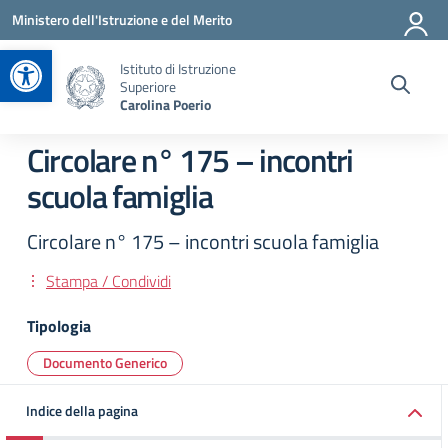
Vai ai contenuti
Vai al menu di navigazione
Vai al footer
Ministero dell'Istruzione e del Merito
Apri la barra degli strumenti
Istituto di Istruzione
Superiore
Carolina Poerio
Circolare n° 175 – incontri
scuola famiglia
Circolare n° 175 – incontri scuola famiglia
Stampa / Condividi
Tipologia
Documento Generico
Indice della pagina