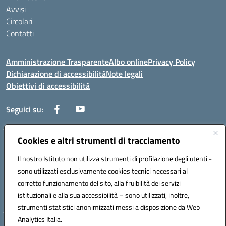
Avvisi
Circolari
Contatti
Amministrazione Trasparente
Albo online
Privacy Policy
Dichiarazione di accessibilità
Note legali
Obiettivi di accessibilità
Seguici su:
Cookies e altri strumenti di tracciamento
Corso Roma, 1 71100 FOGGIA (FG)
Codice meccanografico: FGPM03000E
Il nostro Istituto non utilizza strumenti di profilazione degli utenti -
Telefono: 0881721392 - Fax: 0881723293
sono utilizzati esclusivamente cookies tecnici necessari al
Mail: FGPM03000E@istruzione.it - PEC:
corretto funzionamento del sito, alla fruibilità dei servizi
FGPM03000E@pec.istruzione.it
istituzionali e alla sua accessibilità – sono utilizzati, inoltre,
Codice fiscale: 80002240713
strumenti statistici anonimizzati messi a disposizione da Web
Analytics Italia.