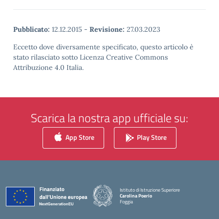
Pubblicato:
12.12.2015
-
Revisione:
27.03.2023
Eccetto dove diversamente specificato, questo articolo è
stato rilasciato sotto Licenza Creative Commons
Attribuzione 4.0 Italia.
Scarica la nostra app ufficiale su:
App Store
Play Store
Istituto di Istruzione Superiore
Carolina Poerio
Foggia
— Visita la pagina iniziale della scuola